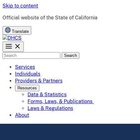
Skip to content
CA.gov
Official website of the
State of California
Translate
Search
Services
Individuals
Providers & Partners
Resources
Data & Statistics
Forms, Laws, & Publications
Laws & Regulations
About