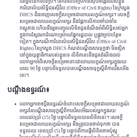
បរិច្ឆេទនៃការបញ្ចប់។ នៅពេលបញ្ចប់ការស៊ើបអង្កេតរបស់ខ្លួន
ការិយាល័យសិទ្ធិជនស៊ីវីល (Office of Civil Rights) នៃក្រសួង
DHCS នឹងចេញសេចក្តីសម្រេចជាលាយលក្ខណ៍អក្សរ។ សេចក្តី
សម្រេចជាលាយលក្ខណ៍អក្សរ នឹងផ្អែកលើភាពចាំបាច់នៃ
ភស្តុតាង ហើយនឹងរួមបញ្ចូលលិខិតជូនដំណឹងអំពីសិទ្ធិរបស់អ្នក
ក្នុងការស្វែងរកដំណោះស្រាយផ្នែករដ្ឋបាល ឬផ្លូវច្បាប់បន្ថែម
ទៀត។ ក្នុងករណីការិយាល័យសិទ្ធិជនស៊ីវីល (Office of Civil
Rights) នៃក្រសួង DHCS កំណត់បណ្តឹងសារទុក្ខថា មិនស្ថិត
នៅក្នុងយុត្តាធិការរបស់ខ្លួនទេ លិខិតនេះនឹងជូនដំណឹងដល់
លោកអ្នកអំពីសេចក្តីសម្រេចនោះជាលាយលក្ខណ៍អក្សរក្នុងរយៈ
ពេល 90 ថ្ងៃ បន្ទាប់ពីទទួលបានបណ្តឹងសារទុក្ខស្តីពីការរើសអើង
នេះ។
បណ្តឹងឧទ្ធរណ៍៖
លោកអ្នកអាចប្តឹងឧទ្ធរណ៍ចំពោះសេចក្តីសម្រេចជាលាយលក្ខណ៍
អក្សរនៃបណ្តឹងសារទុក្ខស្តីពីការរើសអើងរបស់អ្នកក្នុងរយៈ
ពេលដប់ប្រាំ (15) ថ្ងៃ បន្ទាប់ពីទទួលបានលិខិតនេះ។ សេចក្តី
សម្រេចជាលាយលក្ខណ៍អក្សរ នឹងត្រូវបានចាត់ទុកថា បាន
ទទួលរយៈពេលប្រាំ (5) ថ្ងៃ បន្ទាប់ពីការផ្ញើលិខិតតាមប៉ុស្ត