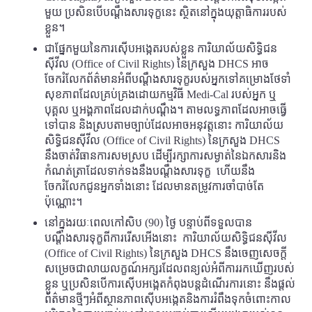
មួយ ប្រសិនបើបណ្តឹងសារទុក្ខនេះ ស្ថិតនៅក្នុងយុត្តាធិការរបស់
ខ្លួន។
ជាផ្នែកមួយនៃការស៊ើបអង្កេតរបស់ខ្លួន ការិយាល័យសិទ្ធិជន
ស៊ីវីល (Office of Civil Rights) នៃក្រសួង DHCS អាច
ចែករំលែកព័ត៌មានអំពីបណ្តឹងសារទុក្ខរបស់អ្នកទៅគម្រោងថែទាំ
សុខភាពដែលគ្រប់គ្រងដោយកម្មវិធី Medi-Cal របស់អ្នក ឬ
បុគ្គល ឬអង្គភាពដែលដាក់បណ្តឹង។ តាមលទ្ធភាពដែលអាចធ្វើ
ទៅបាន និងស្របតាមច្បាប់ដែលអាចអនុវត្តនោះ ការិយាល័យ
សិទ្ធិជនស៊ីវីល (Office of Civil Rights) នៃក្រសួង DHCS
នឹងចាត់វិធានការសមស្រប ដើម្បីរក្សាការសម្ងាត់នៃឯកសារនិង
កំណត់ត្រាដែលទាក់ទងនឹងបណ្តឹងសារទុក្ខ ហើយនឹង
ចែករំលែកជូនអ្នកទាំងនោះ ដែលមានតម្រូវការចាំបាច់តែ
ប៉ុណ្ណោះ។
នៅក្នុងរយៈពេលកៅសិប (90) ថ្ងៃ បន្ទាប់ពីទទួលបាន
បណ្តឹងសារទុក្ខពីការរើសអើងនោះ ការិយាល័យសិទ្ធិជនស៊ីវីល
(Office of Civil Rights) នៃក្រសួង DHCS នឹងចេញសេចក្តី
សម្រេចជាលាយលក្ខណ៍អក្សរដែលពន្យល់អំពីការរកឃើញរបស់
ខ្លួន ឬប្រសិនបើការស៊ើបអង្កេតកំពុងបន្តដំណើរការនោះ នឹងផ្តល់
ព័ត៌មានថ្មីៗអំពីស្ថានភាពស៊ើបអង្កេតនិងការរំពឹងទុកចំពោះកាល