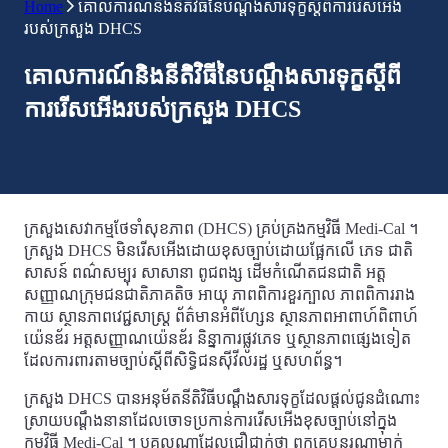
Home
គោលការណ៍និងនីតិវិធីនៃបណ្តឹងសារទុក្ខស្តីពីការរើសអើង
របស់ក្រសួង DHCS
គោលការណ៍និងនីតិវិធីនៃបណ្តឹងសារទុក្ខស្តីពី
ការរើសអើងរបស់ក្រសួង DHCS
ក្រសួងសេវាកម្មថែទាំសុខភាព (DHCS) គ្រប់គ្រងកម្មវិធី Medi-Cal ។
ក្រសួង DHCS មិនរើសអើងដោយខុសច្បាប់ដោយផ្អែកលើ ភេទ ជាតិ
សាសន៍ ពណ៌សម្បុរ សាសានា ពូជពង្ស ដើមកំណើតជនជាតិ អត្ត
សញ្ញាណក្រុមជនជាតិភាគតិច អាយុ ភាពពិការខួរក្បាល ភាពពិការរាង
កាយ ស្ថានភាពវេជ្ជសាស្រ្ត ព័ត៌មានអំពីហ្សែន ស្ថានភាពអាពាហ៍ពិពាហ៍
យ៉េនឌ័រ អត្តសញ្ញាណយ៉េនឌ័រ និន្នាការផ្លូវភេទ ឬស្ថានភាពផ្សេងទៀត
ដែលការពារតាមច្បាប់ស្តីពីសិទ្ធិជនស៊ីវីលរដ្ឋ ឬសហព័ន្ធ។
ក្រសួង DHCS បានអនុម័តនីតិវិធីបណ្តឹងសារទុក្ខដែលផ្តល់ជូនដំណោះ
ស្រាយបណ្តឹងនានាដែលចោទប្រកាន់ការរើសអើងខុសច្បាប់នៅក្នុង
កម្មវិធី Medi-Cal ។ បុគ្គលណាដែលជឿជាក់ថា ពួកគេឬនរណាម្នាក់