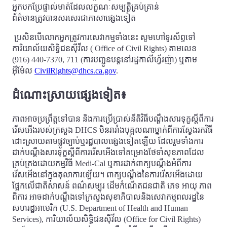
អ្នកបកប្រែផ្ទាល់មាត់ដែលលក្ខណៈសម្បត្តិគ្រប់គ្រាន់
ព័ត៌មានត្រូវបានសរសេរជាភាសាផ្សេងទៀត
ប្រសិនបើលោកអ្នកត្រូវការសេវាកម្មទាំងនេះ សូមហៅទូរស័ព្ទទៅ
ការិយាល័យសិទ្ធិជនស៊ីវីល ( Office of Civil Rights) តាមលេខ
(916) 440-7370, 711 (ការបញ្ជូនបន្តនៅរដ្ឋកាលីហ្វ័រញ៉ា) ឬតាម
អ៊ីម៉ែល
CivilRights@dhcs.ca.gov
.
ដំណោះស្រាយផ្សេងទៀត៖
ភាពអាចប្រព្រឹត្តទៅបាន និងការប្រើប្រាស់នីតិវិធីបណ្តឹងសារទុក្ខស្តីពីការ
រើសអើងរបស់ក្រសួង DHCS មិនរារាំងបុគ្គលណាម្នាក់ពីការស្វែងរកវិធី
ដោះស្រាយតាមផ្លូវច្បាប់ឬរដ្ឋបាលផ្សេងទៀតឡើយ ដែលរួមទាំងការ
ដាក់បណ្តឹងសារទុក្ខស្តីពីការរើសអើងទៅគម្រោងថែទាំសុខភាពដែល
គ្រប់គ្រងដោយកម្មវិធី Medi-Cal ឬការដាក់ពាក្យបណ្តឹងអំពីការ
រើសអើងនៅក្នុងតុលាការឡើយ។ ពាក្យបណ្តឹងនៃការរើសអើងដោយ
ផ្អែកលើជាតិសាសន៍ ពណ៌សម្បុរ ដើមកំណើតជនជាតិ ភេទ អាយុ ភាព
ពិការ អាចដាក់បណ្តឹងទៅក្រសួងសុខាភិបាលនិងសេវាកម្មពលរដ្ឋនៃ
សហរដ្ឋអាមេរិក (U.S. Department of Health and Human
Services), ការិយាល័យសិទ្ធិជនស៊ីវីល (Office for Civil Rights)