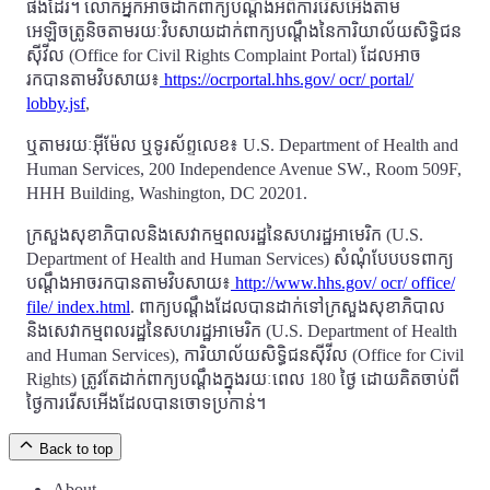
ផងដែរ។ លោកអ្នកអាចដាក់ពាក្យបណ្តឹងអំពីការរើសអើងតាម
អេឡិចត្រូនិចតាមរយៈវិបសាយដាក់ពាក្យបណ្តឹងនៃការិយាល័យសិទ្ធិជន
ស៊ីវីល (Office for Civil Rights Complaint Portal) ដែលអាច
រកបានតាមវិបសាយ៖
https://ocrportal.hhs.gov/ ocr/ portal/
lobby.jsf
,
ឬតាមរយៈអ៊ីម៉ែល ឬទូរស័ព្ទលេខ៖ U.S. Department of Health and
Human Services, 200 Independence Avenue SW., Room 509F,
HHH Building, Washington, DC 20201.
ក្រសួងសុខាភិបាលនិងសេវាកម្មពលរដ្ឋនៃសហរដ្ឋអាមេរិក (U.S.
Department of Health and Human Services) សំណុំបែបបទពាក្យ
បណ្តឹងអាចរកបានតាមវិបសាយ៖
http://www.hhs.gov/ ocr/ office/
file/ index.html
. ពាក្យបណ្តឹងដែលបានដាក់ទៅក្រសួងសុខាភិបាល
និងសេវាកម្មពលរដ្ឋនៃសហរដ្ឋអាមេរិក (U.S. Department of Health
and Human Services), ការិយាល័យសិទ្ធិជនស៊ីវីល (Office for Civil
Rights) ត្រូវតែដាក់ពាក្យបណ្តឹងក្នុងរយៈពេល 180 ថ្ងៃ ដោយគិតចាប់ពី
ថ្ងៃការរើសអើងដែលបានចោទប្រកាន់។
Back to top
About