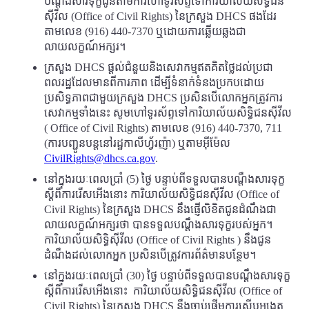
បណ្តឹងសារទុក្ខជូនតាមការហៅទូរស័ព្ទទៅការិយាល័យសិទិ្ធជន
ស៊ីវីល (Office of Civil Rights) នៃក្រសួង DHCS ផងដែរ
តាមលេខ (916) 440-7370 ឬដោយការឆ្លើយឆ្លងជា
លាយលក្ខណ៍អក្សរ។
ក្រសួង DHCS ផ្តល់ជំនួយនិងសេវាកម្មឥតគិតថ្លៃដល់ប្រជា
ពលរដ្ឋដែលមានពីការភាព ដើម្បីទំនាក់ទំនងប្រកបដោយ
ប្រសិទ្ធភាពជាមួយក្រសួង DHCS ប្រសិនបើលោកអ្នកត្រូវការ
សេវាកម្មទាំងនេះ សូមហៅទូរស័ព្ទទៅការិយាល័យសិទ្ធិជនស៊ីវីល
( Office of Civil Rights) តាមលេខ (916) 440-7370, 711
(ការបញ្ជូនបន្តនៅរដ្ឋកាលីហ្វ័រញ៉ា) ឬតាមអ៊ីម៉ែល
CivilRights@dhcs.ca.gov
.
នៅក្នុងរយៈពេលប្រាំ (5) ថ្ងៃ បន្ទាប់ពីទទួលបានបណ្តឹងសារទុក្ខ
ស្តីពីការរើសអើងនោះ ការិយាល័យសិទ្ធិជនស៊ីវីល (Office of
Civil Rights) នៃក្រសួង DHCS នឹងផ្ញើលិខិតជូនដំណឹងជា
លាយលក្ខណ៍អក្សរថា បានទទួលបណ្តឹងសារទុក្ខរបស់អ្នក។
ការិយាល័យសិទ្ធិស៊ីវីល (Office of Civil Rights ) នឹងជូន
ដំណឹងដល់លោកអ្នក ប្រសិនបើត្រូវការព័ត៌មានបន្ថែម។
នៅក្នុងរយៈពេលប្រាំ (30) ថ្ងៃ បន្ទាប់ពីទទួលបានបណ្តឹងសារទុក្ខ
ស្តីពីការរើសអើងនោះ ការិយាល័យសិទ្ធិជនស៊ីវីល (Office of
Civil Rights) នៃក្រសួង DHCS នឹងចាប់ផ្តើមការស៊ើបអង្កេត