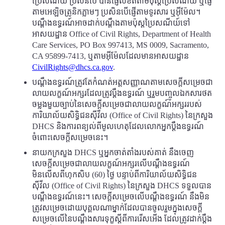
ប្រៃសណីយ៍ ប្រសិនបើ បានផ្ញើលិខិតតាមប៉ុស្តប្រៃសណីយ៍ ឬផ្ញើ
តាមអេឡិចត្រូនិកភ្លាមៗ ប្រសិនបើផ្ញើតាមទូរសារ ឬអ៊ីម៉ែល។
បណ្តឹងឧទ្ធរណ៍អាចដាក់បណ្តឹងតាមប៉ុស្តប្រៃសណីយ៍ទៅ
អាសយដ្ឋាន Office of Civil Rights, Department of Health
Care Services, PO Box 997413, MS 0009, Sacramento,
CA 95899-7413, ឬតាមអ៊ីម៉ែលដែលមានអាសយដ្ឋាន
CivilRights@dhcs.ca.gov
.
បណ្តឹងឧទ្ធរណ៍ត្រូវតែកំណត់អត្តសញ្ញាណតាមសេចក្តីសម្រេចជា
លាយលក្ខណ៍អក្សរដែលត្រូវប្តឹងឧទ្ធរណ៍ ឬរួមបញ្ចូលឯកសារថត
ចម្លងមួយច្បាប់នៃសេចក្តីសម្រេចជាលាយលក្ខណ៍អក្សររបស់
ការិយាល័យសិទ្ធិជនស៊ីវីល (Office of Civil Rights) នៃក្រសួង
DHCS និងការពន្យល់ពីមូលហេតុដែលលោកអ្នកប្តឹងឧទ្ធរណ៍
ចំពោះសេចក្តីសម្រេចនេះ។
នាយកក្រសួង DHCS ឬអ្នកចាត់តាំងរបស់គាត់ នឹងចេញ
សេចក្តីសម្រេចជាលាយលក្ខណ៍អក្សរលើបណ្តឹងឧទ្ធរណ៍
មិនលើសពីហុកសិប (60) ថ្ងៃ បន្ទាប់ពីការិយាល័យសិទ្ធិជន
ស៊ីវីល (Office of Civil Rights) នៃក្រសួង DHCS ទទួលបាន
បណ្តឹងឧទ្ធរណ៍នេះ។ សេចក្តីសម្រេចលើបណ្តឹងឧទ្ធរណ៍ នឹងមិន
ត្រូវសម្រេចដោយបុគ្គលណាម្នាក់ដែលបានចូលរួមក្នុងសេចក្តី
សម្រេចលើនៃបណ្តឹងសារទុក្ខស្តីពីការរើសអើង ដែលត្រូវដាក់ប្តឹង