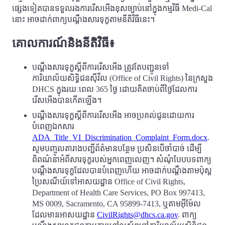
ផ្សេងទៀតបានទទួលរងការរើសអើងខុសច្បាប់នៅក្នុងកម្មវិធី Medi-Cal
នោះ អាចដាក់ពាក្យបណ្តឹងសារទុក្ខតាមនីតិវិធីនេះ។
គោលការណ៍និងនីតិវិធី៖
បណ្តឹងសារទុក្ខស្តីពីការរើសអើង ត្រូវតែបញ្ជូនទៅ
ការិយាល័យសិទិ្ធជនស៊ីវីល (Office of Civil Rights) នៃក្រសួង
DHCS ក្នុងរយៈពេល 365 ថ្ងៃ ដោយគិតចាប់ពីថ្ងៃដែលការ
រើសអើងបានកើតឡើង។
បណ្តឹងសារទុក្ខស្តីពីការរើសអើង អាចប្រគល់ជូនដោយការ
បំពេញឯកសារ
ADA_Title_VI_Discrimination_Complaint_Form.docx
.
សូមបញ្ចូលតារាងបញ្ជីព័ត៌មានបន្ថែម ប្រសិនបើចាំបាច់ ដើម្បី
ពិពណ៌នាអំពីសារទុក្ខរបស់អ្នកពេញលេញ។ សំណុំបែបបទពាក្យ
បណ្តឹងសារទុក្ខដែលបានបំពេញហើយ អាចដាក់បណ្តឹងតាមប៉ុស្ត
ប្រៃសណីយ៍ទៅអាសយដ្ឋាន Office of Civil Rights,
Department of Health Care Services, PO Box 997413,
MS 0009, Sacramento, CA 95899-7413, ឬតាមអ៊ីម៉ែល
ដែលមានអាសយដ្ឋាន
CivilRights@dhcs.ca.gov
. ពាក្យ