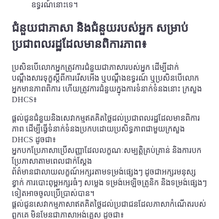
ឧទ្ធរណ៍នោះទេ។
ជំនួយជាភាសា និងជំនួយរបស់អ្នក សម្រាប់
ប្រជាពលរដ្ឋដែលមានពិការភាព៖
ប្រសិនបើលោកអ្នកត្រូវការជំនួយជាភាសារបស់អ្នក ដើម្បីដាក់
បណ្តឹងសារទុក្ខស្តីពីការរើសអើង ឬបណ្តឹងឧទ្ធរណ៍ ឬប្រសិនបើលោក
អ្នកមានភាពពិការ ហើយត្រូវការជំនួយក្នុងការទំនាក់ទំនងនោះ ក្រសួង
DHCS៖
ផ្តល់ជូនជំនួយនិងសេវាកម្មឥតគិតថ្លៃដល់ប្រជាពលរដ្ឋដែលមានពិការ
ភាព ដើម្បីធ្វើទំនាក់ទំនងប្រកបដោយប្រសិទ្ធភាពជាមួយក្រសួង
DHCS ដូចជា៖
អ្នកបកប្រែភាសាប្រើសញ្ញាដែលលក្ខណៈសម្បត្តិគ្រប់គ្រាន់ និងការបក
ប្រែភាសាតាមពេលជាក់ស្តែង
ព័ត៌មានជាលាយលក្ខណ៍អក្សរតាមទម្រង់ផ្សេងៗ ដូចជាអក្សរមនុស្ស
ខ្វាក់ ការបោះពុម្ពអក្សរធំៗ សម្លេង ទម្រង់អេឡិចត្រូនិក និងទម្រង់ផ្សេងៗ
ទៀតអាចចូលប្រើប្រាស់បាន។
ផ្តល់ជូនសេវាកម្មភាសាឥតគិតថ្លៃដល់ប្រជាជនដែលភាសាកំណើតរបស់
ពួកគេ មិនមែនជាភាសាអង់គ្លេស ដូចជា៖