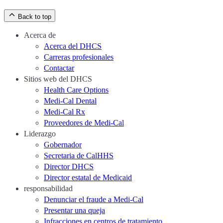
Back to top
Zoom
in
Acerca de
Zoom
out
Acerca del DHCS
Carreras profesionales
Contactar
Sitios web del DHCS
Health Care Options
Medi-Cal Dental
Medi-Cal Rx
Proveedores de Medi-Cal
Liderazgo
Gobernador
Secretaria de CalHHS
Director DHCS
Director estatal de Medicaid
responsabilidad
Denunciar el fraude a Medi-Cal
Presentar una queja
Infracciones en centros de tratamiento