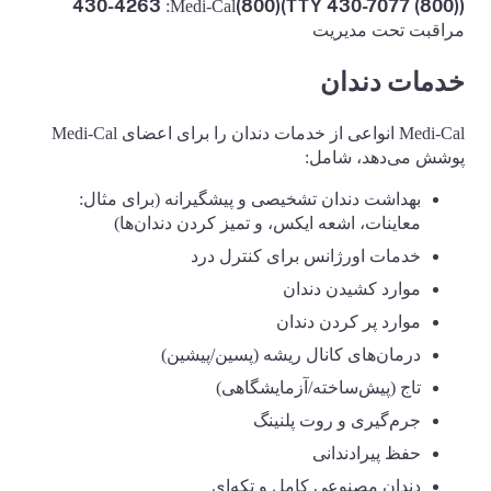
((800) 430-7077 TTY)(800)430-4263
:Medi-Cal
مراقبت تحت مدیریت
خدمات دندان
Medi-Cal انواعی از خدمات دندان را برای اعضای Medi-Cal
پوشش می‌دهد، شامل:
بهداشت دندان تشخیصی و پیشگیرانه (برای مثال:
معاینات، اشعه ایکس، و تمیز کردن دندان‌ها)
خدمات اورژانس برای کنترل درد
موارد کشیدن دندان
موارد پر کردن دندان
درمان‌های کانال ریشه (پسین/پیشین)
تاج (پیش‌ساخته/آزمایشگاهی)
جرم‌گیری و روت پلنینگ
حفظ پیرادندانی
دندان مصنوعی کامل و تکه‌ای