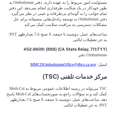
مسئولیت امور مربوط را به عهده دارند. دفتر Ombudsman به
طور خودکار در یک شکایت طرفداری انجام نمی‌دهد. این دفتر
تمام جوانب را به گونه‌ای بی‌طرفانه و عینی در نظر می‌گیرد.
دفتر Ombudsman به توسعه راه‌حل‌هایی منصفانه برای حل
مشکلات دسترسی به مراقبت سلامت کمک می‌کند.
ساعت‌های عمل: دوشنبه تا جمعه، 8 صبح تا 5 بعدازظهر PST؛
به جز تعطیلات ایالتی
(CA State Relay, 711:TYY) (888) 452-8609:
Ombudsman دفتر
ایمیل:
MMCDOmbudsmanOffice@dhcs.ca.gov
مرکز خدمات تلفنی (TSC)
TSC می‌تواند در زمینه اطلاعات عمومی مربوط به Medi-Cal
کمک کند و به سؤالات راجع به صورتحساب‌های Medi-Cal پاسخ
دهد. ساعت‌های عمل: دوشنبه تا جمعه، 8 صبح تا 5 بعدازظهر
PST؛ به جز تعطیلات ایالتی