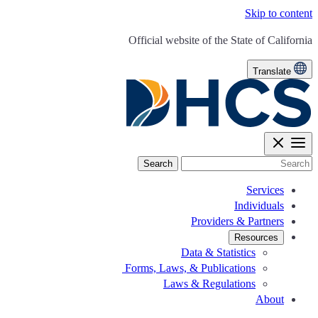
Skip to conten
CA.go
Official website of the
State of Californi
Translate
Searc
Services
Individuals
Providers & Partners
Resources
Data & Statistics
Forms, Laws, & Publications
Laws & Regulations
About