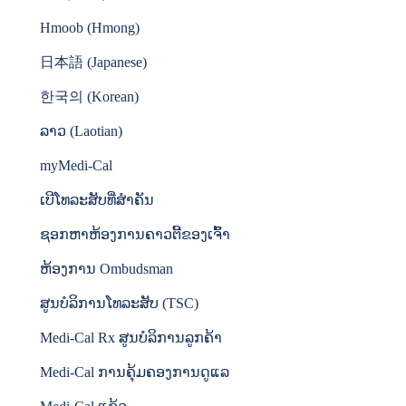
Hmoob (Hmong)
日本語 (Japanese)
한국의 (Korean)
ລາວ (Laotian)
myMedi-Cal
ເບີໂທລະສັບທີ່ສໍາຄັນ
ຊອກຫາຫ້ອງການຄາວຕີ້ຂອງເຈົ້າ
ຫ້ອງການ Ombudsman
ສູນບໍລິການໂທລະສັບ (TSC)
Medi-Cal Rx ສູນບໍລິການລູກຄ້າ
Medi-Cal ການຄຸ້ມຄອງການດູແລ