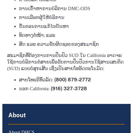
ການເຂົ້າຫາການບໍລິການ DMC-ODS
ການເລືອກຜູ້ໃຫ້ບໍລິການ
ຂັ້ນຕອນການແກ້ໄຂບັນຫາ
ທິດທາງຕໍ່ໜ້າ; ແລະ
ສິດ ແລະ ຄວາມຮັບຜິດຊອບຂອງສະມາຊິກ
ສະມາຊິກທີ່ຕ້ອງການການປິ່ນປົວ SUD ໃນ California ອາດຈະ
ໃຊ້ການບໍລິການຕໍ່ສາຍເພື່ອຮັບການປິ່ນປົວການໃຊ້ສານເສບຕິດ
(SUD) ແບບບໍ່ສຸກເສີນ ເຊິ່ງເປັນສາຍໂທອັດຕະໂນມັດ:
(800) 879-2772
ສາຍໂທຟຣີທົ່ວລັດ:
(916) 327-3728
ນອກ California:
About
About DHCS