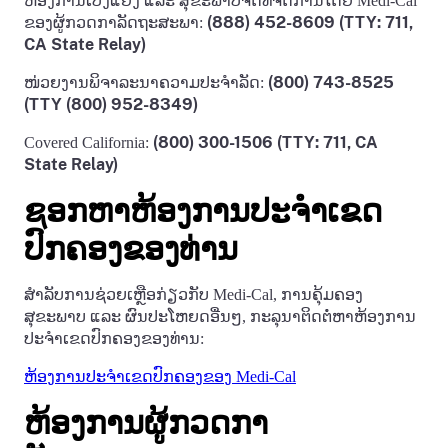
ຫ້ອງການເບິ່ງແຍງ ແລະ ສຸຂະພາບຈິດທີ່ຈັດການໂດຍ Medi-Cal
(888) 452-8609 (TTY: 711,
ຂອງຜູ້ກວດກາລັດຖະສະພາ:
CA State Relay)
(800) 743-8525
ໜ່ວຍງານພິຈາລະນາຄວາມປະຈໍາລັດ:
(TTY (800) 952-8349)
(800) 300-1506 (TTY: 711, CA
Covered California:
State Relay)
ຊອກຫາຫ້ອງການປະຈໍາເຂດ
ປົກຄອງຂອງທ່ານ
ສໍາລັບການຊ່ວຍເຫຼືອກ່ຽວກັບ Medi-Cal, ການຄຸ້ມຄອງ
ສຸຂະພາບ ແລະ ຜົນປະໂຫຍດອື່ນໆ, ກະລຸນາຕິດຕໍ່ຫາຫ້ອງການ
ປະຈໍາເຂດປົກຄອງຂອງທ່ານ:
ຫ້ອງການປະຈໍາເຂດປົກຄອງຂອງ Medi-Cal
ຫ້ອງການຜູ້ກວດກາ