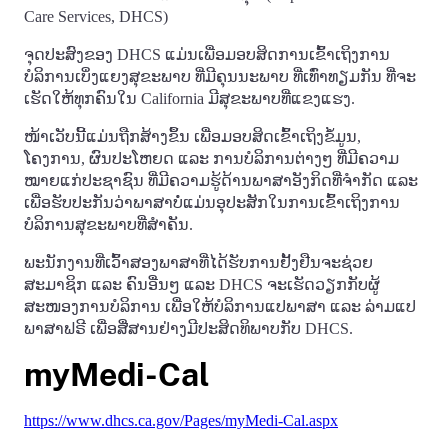
Care Services, DHCS)
ຈຸດປະສົງຂອງ DHCS ແມ່ນເພື່ອມອບສິດການເຂົ້າເຖິງການ
ບໍລິການເບິ່ງແຍງສຸຂະພາບ ທີ່ມີຄຸນນະພາບ ທີ່ເທົ່າທຽມກັນ ທີ່ຈະ
ເຮັດໃຫ້ທຸກຄົນໃນ California ມີສຸຂະພາບທີ່ແຂງແຮງ.
ໜ້າເວັບນີ້ແມ່ນຖືກສ້າງຂຶ້ນ ເພື່ອມອບສິດເຂົ້າເຖິງຂໍ້ມູນ,
ໂຄງການ, ຜົນປະໂຫຍດ ແລະ ການບໍລິການຕ່າງໆ ທີ່ມີຄວາມ
ໝາຍແກ່ປະຊາຊົນ ທີ່ມີຄວາມຮູ້ດ້ານພາສາອັງກິດທີ່ຈໍາກັດ ແລະ
ເພື່ອຮັບປະກັນວ່າພາສາບໍ່ແມ່ນອຸປະສັກໃນການເຂົ້າເຖິງການ
ບໍລິການສຸຂະພາບທີ່ສໍາຄັນ.
ພະນັກງານທີ່ເວົ້າສອງພາສາທີ່ໄດ້ຮັບການຢັ້ງຢືນຈະຊ່ວຍ
ສະມາຊິກ ແລະ ຄົນອື່ນໆ ແລະ DHCS ຈະເຮັດວຽກກັບຜູ້
ສະໜອງການບໍລິການ ເພື່ອໃຫ້ບໍລິການແປພາສາ ແລະ ລ່າມແປ
ພາສາຟຣີ ເພື່ອສື່ສານຢ່າງມີປະສິດທິພາບກັບ DHCS.
myMedi-Cal
https://www.dhcs.ca.gov/Pages/myMedi-Cal.aspx