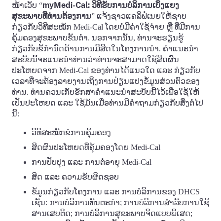
myMedi-Cal:
ວິທີຮັບການບໍລິການເບິ່ງແຍງ
ໜ້າເວັບ “
ສຸຂະພາບທີ່ທ່ານຕ້ອງການ
” ແຈ້ງຊາວແຄລິຟໍເນຍໃຫ້ຊາບ
ກ່ຽວກັບວິທີສະໝັກ Medi-Cal ໂດຍບໍ່ມີຄ່າໃຊ້ຈ່າຍ ຫຼື ທີ່ມີການ
ຄຸ້ມຄອງສຸຂະພາບຂັ້ນຕໍ່າ. ນອກຈາກນັ້ນ, ທ່ານຈະຮຽນຮູ້
ກ່ຽວກັບຂໍ້ກໍານົດດ້ານການມີສິດໃນໂຄງການນໍາ. ຄໍາແນະນໍາ
ສະບັບນີ້ຈະແນະນໍາທ່ານວ່າທ່ານຈະສາມາດໃຊ້ສິດຜົນ
ປະໂຫຍດຈາກ Medi-Cal ຂອງທ່ານໄດ້ແນວໃດ ແລະ ກ່ຽວກັບ
ເວລາທີ່ຈະຕ້ອງລາຍງານເຖິງການປ່ຽນແປງຂໍ້ມູນສ່ວນຕົວຂອງ
ທ່ານ. ທ່ານຄວນເກັບຮັກສາຄໍາແນະນໍາສະບັບນີ້ໄວ້ເພື່ອໃຊ້ໃຫ້
ເປັນປະໂຫຍດ ແລະ ໃຊ້ມັນເມື່ອທ່ານມີຄໍາຖາມກ່ຽວກັບສິ່ງຕໍ່ໄປ
ນີ້:
ວິທີສະໝັກຂໍການຄຸ້ມຄອງ
ສິດຜົນປະໂຫຍດທີ່ຄຸ້ມຄອງໂດຍ Medi-Cal
ການປັບປຸງ ແລະ ການຕໍ່ອາຍຸ Medi-Cal
ສິດ ແລະ ຄວາມຮັບຜິດຊອບ
ຂໍ້ມູນກ່ຽວກັບໂຄງການ ແລະ ການບໍລິການຂອງ DHCS
ເຊັ່ນ: ການບໍລິການທັນຕະກໍາ; ການບໍລິການສໍາລັບການໃຊ້
ສານເສບຕິດ; ການບໍລິການສຸຂະພາບຈິດແບບພິເສດ;