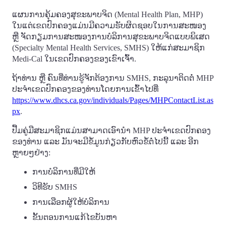
ແຜນການຄຸ້ມຄອງສຸຂະພາບຈິດ (Mental Health Plan, MHP)
ໃນແຕ່ເຂດປົກຄອງແມ່ນມີຄວາມຮັບຜິດຊອບໃນການສະໜອງ
ຫຼື ຈັດກຽມການສະໜອງການບໍລິການສຸຂະພາບຈິດແບບພິເສດ
(Specialty Mental Health Services, SMHS) ໃຫ້ແກ່ສະມາຊິກ
Medi-Cal ໃນເຂດປົກຄອງຂອງເຂົາເຈົ້າ.
ຖ້າທ່ານ ຫຼື ຄົນທີ່ທ່ານຮູ້ຈັກຕ້ອງການ SMHS, ກະລຸນາຕິດຕໍ່ MHP
ປະຈໍາເຂດປົກຄອງຂອງທ່ານໂດຍການເຂົ້າໄປທີ່
https://www.dhcs.ca.gov/individuals/Pages/MHPContactList.as
px
.
ປື້ມຄູ່ມືສະມາຊິກແມ່ນສາມາດເອົານໍາ MHP ປະຈໍາເຂດປົກຄອງ
ຂອງທ່ານ ແລະ ມັນຈະມີຂໍ້ມູນກ່ຽວກັບຫົວຂໍ້ຕໍ່ໄປນີ້ ແລະ ອີກ
ຫຼາຍໆຢ່າງ:
ການບໍລິການທີ່ມີໃຫ້
ວິທີຮັບ SMHS
ການເລືອກຜູ້ໃຫ້ບໍລິການ
ຂັ້ນຕອນການແກ້ໄຂບັນຫາ