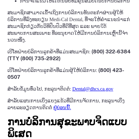
ການຈັດແຂ້ວໃຫ້ເດັກນ້ອຍທີ່ມີຄຸນສົມບັດຮັບການບໍລິການ
ສະມາຊິກສາມາດເຂົ້າເຖິງການບໍລິການທັນຕະກໍາຜ່ານຜູ້ໃຫ້
ບໍລິການທີ່ລົງທະບຽນ Medi-Cal Dental, ທີ່ຈະໃຫ້ຄໍາແນະນໍາແກ່
ສະມາຊິກກ່ຽວກັບວິທີປິ່ນປົວທີ່ດີທີ່ສຸດ ແລະ ພາຍໃຕ້
ສະພາບການສະເພາະ ທີ່ອະນຸຍາດໃຫ້ມີການບໍລິການເຫຼົ່ານີ້ຈໍາ
ນວນໜຶ່ງ.
(800) 322-6384
ເບີໂທຝ່າຍບໍລິການລູກຄ້າທີ່ແມ່ນສະມາຊິກ:
(TTY (800) 735-2922)
(800) 423-
ເບີໂທຝ່າຍບໍລິການລູກຄ້າທີ່ແມ່ນຜູ້ໃຫ້ບໍລິການ:
0507
ສໍາລັບຂໍ້ມູນທົ່ວໄປ, ກະລຸນາຕິດຕໍ່:
Dental@dhcs.ca.gov
ສໍາລັບແຜນການເບິ່ງແຍງແຂ້ວທີ່ມີການຈັດການ, ກະລຸນາເບິ່ງ
ລາຍລະອຽດການຕິດຕໍ່
ຢູ່ບ່ອນນີ້.
ການບໍລິການສຸຂະພາບຈິດແບບ
ພິເສດ