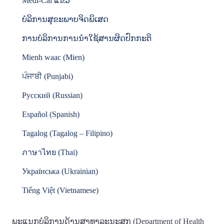
Medi-Cal ແຂ້ວ
ບໍລິການສຸຂະພາບຈິດພິເສດ
ການບໍລິການການນໍາໃຊ້ສານຜິດປົກກະຕິ
Mienh waac (Mien)
ਪੰਜਾਬੀ (Punjabi)
Русский (Russian)
Español (Spanish)
Tagalog (Tagalog – Filipino)
ภาษาไทย (Thai)
Українська (Ukrainian)
Tiếng Việt (Vietnamese)
ພະແນກບໍລິການດ້ານສາທາລະນະສຸກ (Department of Health