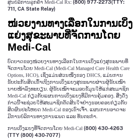
(800) 977-2273
(TTY:
ສູນບໍລິການລູກຄ້າ Medi-Cal Rx:
711, CA State Relay)
ໜ່ວຍງານທາງເລືອກໃນການເບິ່ງ
ແຍ່ງສຸຂະພາບທີ່ຈັດການໂດຍ
Medi-Cal
ບົດບາດຂອງໜ່ວຍງານທາງເລືອກໃນການເບິ່ງແຍ່ງສຸຂະພາບທີ່
ຈັດການໂດຍ Medi-Cal (Medi-Cal Managed Care Health Care
Options, HCO), ເຊິ່ງແມ່ນສ່ວນໜຶ່ງຂອງ DHCS, ແມ່ນການ
ຮັບປະກັນສິດເຂົ້າເຖິງການເບິ່ງແຍງສຸຂະພາບຜ່ານຜູ້ຮັບເໝົາ
ນາຍໜ້າລົງທະບຽນ. ຜູ້ຮັບເໝົາຈະມອບຂໍ້ມູນໃຫ້ແກ່ສະມາຊິກ
Medi-Cal ກ່ຽວກັບແຜນການເບິ່ງແຍງທີ່ມີການຄຸ້ມຄອງ. ສິ່ງດັ່ງ
ກ່າວນີ້ຈະຊ່ວຍໃຫ້ສະມາຊິກຕັດສິນໃຈຢ່າງຮອບຄອບກ່ຽວກັບ
ສິດຜົນປະໂຫຍດ Medi-Cal ຂອງເຂົາເຈົ້າ. ແຜນການອາດຈະ
ມີການບໍລິການທາງການແພດ ແລະ ທັນຕະກໍາ.
(800) 430-4263
ການເບິ່ງແຍງທີ່ຈັດການໂດຍ Medi-Cal
(TTY (800) 430-7077)