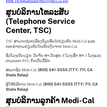
MMCDOmbudsmanOffice@dhcs.ca.gov
ສູນບໍລິການໂທລະສັບ
(Telephone Service
Center, TSC)
TSC ສາມາດຊ່ວຍເລື່ອງຂໍ້ມູນທົ່ວໄປກ່ຽວກັບ Medi-Cal ແລະ
ຕອບຄໍາຖາມກ່ຽວກັບໃບເກັບເງິນຈາກ Medi-Cal.
ຊົ່ວໂມງເຮັດວຽກ: ວັນຈັນ ຫາ ວັນສຸກ, 8 ໂມງເຊົ້າ ຫາ 5 ໂມງແລງ
ຕາມເວລາ PST; ຍົກເວັ້ນມື້ພັກ
(800) 541-5555 (TTY: 711, CA
ສະມາຊິກ Medi-Cal:
State Relay)
(800) 541-5555 (TTY: 711, CA
ຜູ້ໃຫ້ບໍລິການ Medi-Cal:
State Relay)
ສຸນບໍລິການລູກຄ້າ Medi-Cal