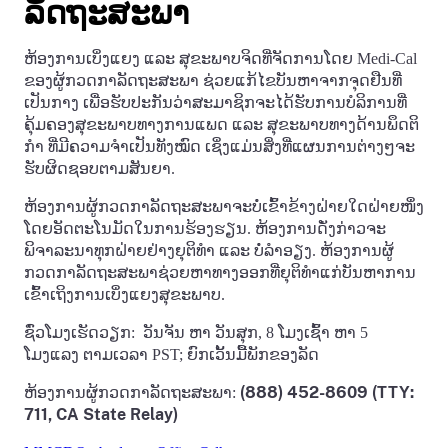
ລັດຖະສະພາ
ຫ້ອງການເບິ່ງແຍງ ແລະ ສຸຂະພາບຈິດທີ່ຈັດການໂດຍ Medi-Cal
ຂອງຜູ້ກວດກາລັດຖະສະພາ ຊ່ວຍແກ້ໄຂບັນຫາຈາກຈຸດຢືນທີ່
ເປັນກາງ ເພື່ອຮັບປະກັນວ່າສະມາຊິກຈະໄດ້ຮັບການບໍລິການທີ່
ຄຸ້ມຄອງສຸຂະພາບທາງການແພດ ແລະ ສຸຂະພາບທາງດ້ານພຶດຕິ
ກໍາ ທີ່ມີຄວາມຈໍາເປັນທັງໝົດ ເຊິ່ງແມ່ນສິ່ງທີ່ແຜນການຕ່າງໆຈະ
ຮັບຜິດຊອບຕາມສັນຍາ.
ຫ້ອງການຜູ້ກວດກາລັດຖະສະພາຈະບໍ່ເຂົ້າຂ້າງຝ່າຍໃດຝ່າຍໜຶ່ງ
ໂດຍອັດຕະໂນມັດໃນການຮ້ອງຮຽນ. ຫ້ອງການດັ່ງກ່າວຈະ
ພິຈາລະນາທຸກຝ່າຍຢ່າງຍຸຕິທໍາ ແລະ ບໍ່ລໍາອຽງ. ຫ້ອງການຜູ້
ກວດກາລັດຖະສະພາຊ່ວຍຫາທາງອອກທີ່ຍຸຕິທໍາແກ່ບັນຫາການ
ເຂົ້າເຖິງການເບິ່ງແຍງສຸຂະພາບ.
ຊົ່ວໂມງເຮັດວຽກ: ວັນຈັນ ຫາ ວັນສຸກ, 8 ໂມງເຊົ້າ ຫາ 5
ໂມງແລງ ຕາມເວລາ PST; ຍົກເວັ້ນມື້ພັກຂອງລັດ
(888) 452-8609 (TTY:
ຫ້ອງການຜູ້ກວດກາລັດຖະສະພາ:
711, CA State Relay)