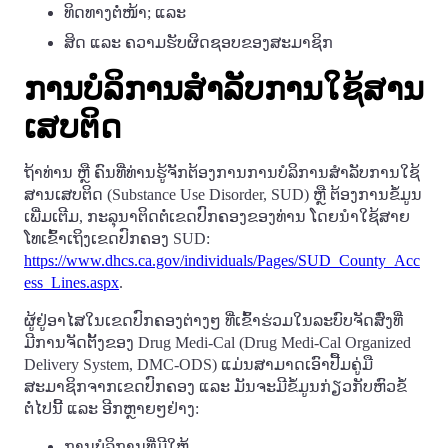
ທິດທາງຕໍ່ໜ້າ; ແລະ
ສິດ ແລະ ຄວາມຮັບຜິດຊອບຂອງສະມາຊິກ
ການບໍລິການສໍາລັບການໃຊ້ສານ
ເສບຕິດ
ຖ້າທ່ານ ຫຼື ຄົນທີ່ທ່ານຮູ້ຈັກຕ້ອງການການບໍລິການສໍາລັບການໃຊ້
ສານເສບຕິດ (Substance Use Disorder, SUD) ຫຼື ຕ້ອງການຂໍ້ມູນ
ເພີ່ມເຕີມ, ກະລຸນາຕິດຕໍ່ເຂດປົກຄອງຂອງທ່ານ ໂດຍນໍາໃຊ້ສາຍ
ໂທເຂົ້າເຖິງເຂດປົກຄອງ SUD:
https://www.dhcs.ca.gov/individuals/Pages/SUD_County_Acc
ess_Lines.aspx
.
ຜູ້ຢູ່ອາໄສໃນເຂດປົກຄອງຕ່າງໆ ທີ່ເຂົ້າຮ່ວມໃນລະບົບຈັດສົ່ງທີ່
ມີການຈັດຕັ້ງຂອງ Drug Medi-Cal (Drug Medi-Cal Organized
Delivery System, DMC-ODS) ແມ່ນສາມາດເອົາປື້ມຄູ່ມື
ສະມາຊິກຈາກເຂດປົກຄອງ ແລະ ມັນຈະມີຂໍ້ມູນກ່ຽວກັບຫົວຂໍ້
ຕໍ່ໄປນີ້ ແລະ ອີກຫຼາຍໆຢ່າງ:
ການບໍລິການທີ່ມີໃຫ້