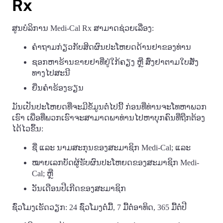
Rx
ສູນບໍລິການ Medi-Cal Rx ສາມາດຊ່ວຍເລື່ອງ:
ຄໍາຖາມກ່ຽວກັບສິດຜົນປະໂຫຍດດ້ານຢາຂອງທ່ານ
ຊອກຫາຮ້ານຂາຍຢາທີ່ຢູ່ໃກ້ຄຽງ ຫຼື ສົ່ງຢາຕາມໃບສັ່ງ
ທາງໄປສະນີ
ຍື່ນຄໍາຮ້ອງຮຽນ
ມັນເປັນປະໂຫຍດທີ່ຈະມີຂໍ້ມູນຕໍ່ໄປນີ້ ກ່ອນທີ່ທ່ານຈະໂທຫາພວກ
ເຮົາ ເພື່ອທີ່ພວກເຮົາຈະສາມາດພາທ່ານໄປຫາບຸກຄົນທີ່ຖືກຕ້ອງ
ໄດ້ໄວຂຶ້ນ:
ຊື່ ແລະ ນາມສະກຸນຂອງສະມາຊິກ Medi-Cal; ແລະ
ໝາຍເລກບັດຜູ້ຮັບຜົນປະໂຫຍດຂອງສະມາຊິກ Medi-
Cal; ຫຼື
ວັນເດືອນປີເກີດຂອງສະມາຊິກ
ຊົ່ວໂມງເຮັດວຽກ: 24 ຊົ່ວໂມງຕໍ່ມື້, 7 ມື້ຕໍ່ອາທິດ, 365 ມື້ຕໍ່ປີ