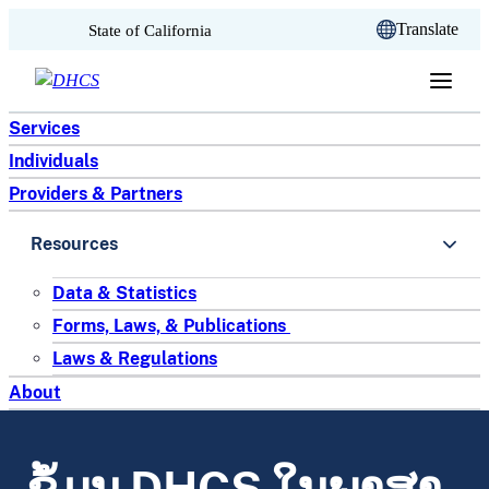
CA.gov
Translate
State of California
Skip to content
Services
Individuals
Providers & Partners
Resources
Data & Statistics
Forms, Laws, & Publications
Laws & Regulations
About
ຂໍ້ມູນ DHCS ໃນພາສາ