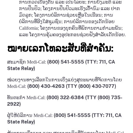
ການກວດເບື້ອງຕົ້ນ ແລະ ເປັນໄລຍະ; ການບົ່ງມະຕິ ແລະ
ການປິ່ນປົວ; ໂຄງການປິ່ນປົວມະເຮັງເຕົ້ານົມ ແລະ ປາກ
ມົດລູກ; ໂຄງການບໍລິການຊ່ວຍເຫຼືອໃນເຮືອນ; ການ
ບໍລິການທີ່ອີງໃສ່ຊຸມຊົນ; ການບໍລິການຂອງເດັກນ້ອຍ
California; ໂຄງການຂອງບຸກຄົນທີ່ພິການຕາມກໍາມະພັນ;
ແລະ ໂຄງການຄຸ້ມຄອງອຸປະກອນຊ່ວຍຟັງສໍາລັບເດັກນ້ອຍ.
ໝາຍເລກໂທລະສັບທີ່ສໍາຄັນ:
(800) 541-5555 (TTY: 711, CA
ສະມາຊິກ Medi-Cal:
State Relay)
ໜ່ວຍງານທາງເລືອກໃນການເບິ່ງແຍ່ງສຸຂະພາບທີ່ຈັດການໂດຍ
(800) 430-4263 (TTY (800) 430-7077)
Medi-Cal:
(800) 322-6384 (TTY (800) 735-
ທັນຕະກໍາ Medi-Cal:
2922)
(800) 541-5555 (TTY: 711, CA
ຜູ້ໃຫ້ບໍລິການ Medi-Cal:
State Relay)