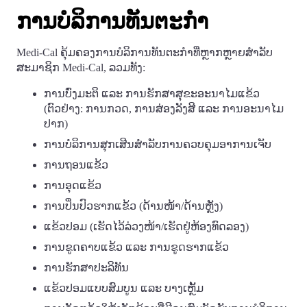
ການບໍລິການທັນຕະກໍາ
Medi-Cal ຄຸ້ມຄອງການບໍລິການທັນຕະກໍາທີ່ຫຼາກຫຼາຍສໍາລັບ
ສະມາຊິກ Medi-Cal, ລວມທັງ:
ການບົ່ງມະຕິ ແລະ ການຮັກສາສຸຂະອະນາໄມແຂ້ວ
(ຕົວຢ່າງ: ການກວດ, ການສ່ອງລັງສີ ແລະ ການອະນາໄມ
ປາກ)
ການບໍລິການສຸກເສີນສໍາລັບການຄວບຄຸມອາການເຈັບ
ການຖອນແຂ້ວ
ການອຸດແຂ້ວ
ການປິ່ນປົວຮາກແຂ້ວ (ດ້ານໜ້າ/ດ້ານຫຼັງ)
ແຂ້ວປອມ (ເຮັດໄວ້ລ່ວງໜ້າ/ເຮັດຢູ່ຫ້ອງທົດລອງ)
ການຂູດຄາບແຂ້ວ ແລະ ການຂູດຮາກແຂ້ວ
ການຮັກສາປະລິທັນ
ແຂ້ວປອມແບບສົມບູນ ແລະ ບາງເຫຼັ້ມ